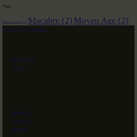
Tags
Macabre
(2)
Moyen Age
(2)
Démonologie
(1)
Syndrome de Stendhal
Presentation
Contact
Réseaux sociaux
Instagram
Facebook
Pinterest