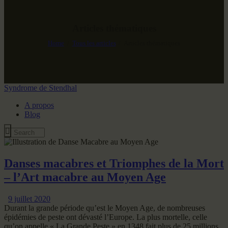
Articles thématiques
Home
Tous les articles
Articles thématiques
Syndrome de Stendhal
A propos
Blog
Danses macabres et Triomphes de la Mort
– l’Art macabre au Moyen Age
9 juillet 2020
Durant la grande période qu’est le Moyen Age, de nombreuses
épidémies de peste ont dévasté l’Europe. La plus mortelle, celle
qu’on appelle « La Grande Peste » en 1348 fait plus de 25 millions