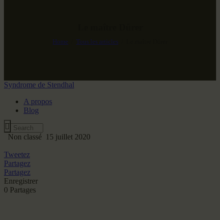
Le maître Dürer
Home
Tous les articles
Le maître Dürer
Syndrome de Stendhal
A propos
Blog
Non classé
15 juillet 2020
Tweetez
Partagez
Partagez
Enregistrer
0
Partages